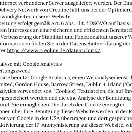
Internet verbundener Server ausgeliefert werden. Der Ein
elivery Network von Creoline hilft uns bei der Optimieru
windigkeiten unserer Website.
eitung erfolgt gemäß Art. 6 Abs. 1 lit. f DSGVO auf Basis
en Interesses an einer sicheren und effizienten Bereitste
 Verbesserung der Stabilität und Funktionalität unserer W
nformationen finden Sie in der Datenschutzerklärung der 
ter
https://www.creoline.de/datenschutz/
alyse mit Google Analytics
beitungszweck
site benutzt Google Analytics, einen Webanalysedienst 
mited, Gordon House, Barrow Street, Dublin 4, Irland ("Go
alytics verwendet sog. "Cookies", Textdateien, die auf Ih
gespeichert werden und die eine Analyse der Benutzung
urch Sie ermöglichen. Die durch den Cookie erzeugten
onen über Ihre Benutzung dieser Website werden in der R
ver von Google in den USA übertragen und dort gespeiche
 Aktivierung der IP-Anonymisierung auf dieser Website, wir
on Google jedoch innerhalb von Mitgliedstaaten der Eur