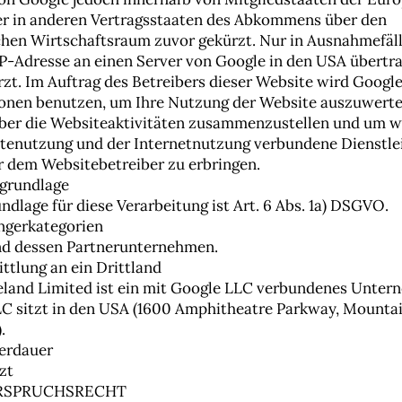
r in anderen Vertragsstaaten des Abkommens über den
hen Wirtschaftsraum zuvor gekürzt. Nur in Ausnahmefäl
 IP-Adresse an einen Server von Google in den USA übertr
rzt. Im Auftrag des Betreibers dieser Website wird Google
onen benutzen, um Ihre Nutzung der Website auszuwert
ber die Websiteaktivitäten zusammenzustellen und um w
tenutzung und der Internetnutzung verbundene Dienstle
 dem Websitebetreiber zu erbringen.
sgrundlage
ndlage für diese Verarbeitung ist Art. 6 Abs. 1a) DSGVO.
ngerkategorien
nd dessen Partnerunternehmen.
ittlung an ein Drittland
eland Limited ist ein mit Google LLC verbundenes Unter
C sitzt in den USA (1600 Amphitheatre Parkway, Mountai
.
herdauer
zt
ERSPRUCHSRECHT