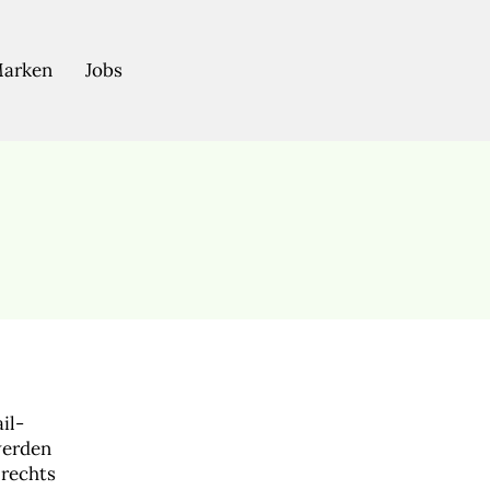
arken
Jobs
il-
werden
rechts