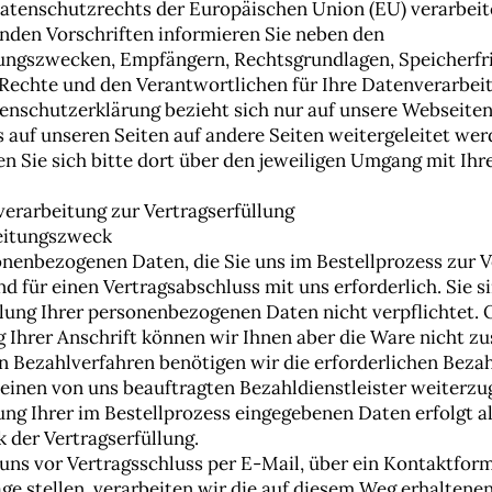
atenschutzrechts der Europäischen Union (EU) verarbeite
nden Vorschriften informieren Sie neben den
ungszwecken, Empfängern, Rechtsgrundlagen, Speicherfr
 Rechte und den Verantwortlichen für Ihre Datenverarbei
enschutzerklärung bezieht sich nur auf unsere Webseiten.
s auf unseren Seiten auf andere Seiten weitergeleitet wer
en Sie sich bitte dort über den jeweiligen Umgang mit Ihr
verarbeitung zur Vertragserfüllung
beitungszweck
onenbezogenen Daten, die Sie uns im Bestellprozess zur 
ind für einen Vertragsabschluss mit uns erforderlich. Sie s
llung Ihrer personenbezogenen Daten nicht verpflichtet.
g Ihrer Anschrift können wir Ihnen aber die Ware nicht z
en Bezahlverfahren benötigen wir die erforderlichen Beza
 einen von uns beauftragten Bezahldienstleister weiterzu
ung Ihrer im Bestellprozess eingegebenen Daten erfolgt al
 der Vertragserfüllung.
uns vor Vertragsschluss per E-Mail, über ein Kontaktform
age stellen, verarbeiten wir die auf diesem Weg erhaltene