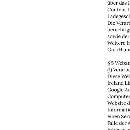
über das 
Content D
Ladegesch
Die Verarb
berechtigt
sowie der
Weitere I
GmbH un
§ 5 Weban
(1) Verar
Diese Web
Ireland Li
Google An
Computer 
Website d
Informati
einen Ser
Falle der
Adresse v