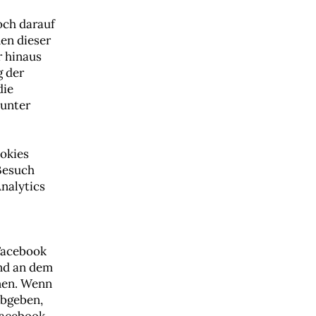
och darauf
nen dieser
r hinaus
g der
die
 unter
okies
Besuch
Analytics
Facebook
ind an dem
nen. Wenn
abgeben,