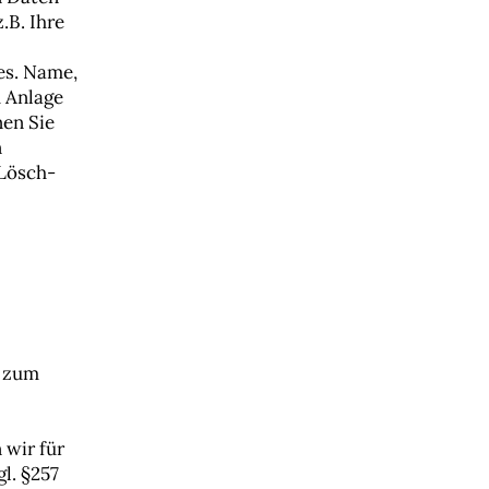
B. Ihre
es. Name,
d Anlage
nen Sie
n
 Lösch-
s zum
 wir für
l. §257