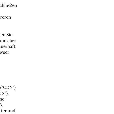
Schließen
hreren
ren Sie
ann aber
auerhaft
owser
 ("CDN")
DN").
ine-
B.
lter und