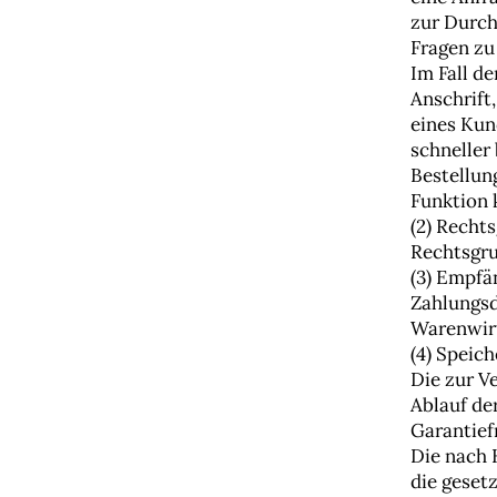
zur Durch
Fragen zu
Im Fall d
Anschrift
eines Kun
schneller 
Bestellun
Funktion 
(2) Recht
Rechtsgru
(3) Empfä
Zahlungsdi
Warenwirt
(4) Speic
Die zur V
Ablauf de
Garantief
Die nach 
die geset