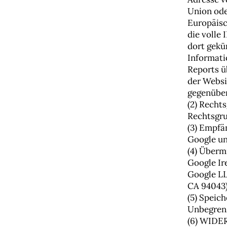
Union ode
Europäisc
die volle
dort gekü
Informati
Reports ü
der Websi
gegenüber
(2) Recht
Rechtsgru
(3) Empfä
Google u
(4) Überm
Google Ir
Google LL
CA 94043)
(5) Speic
Unbegren
(6) WID