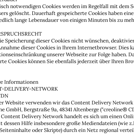
isch notwendigen Cookies werden im Regelfall mit dem 
ers gelöscht. Dauerhaft gespeicherte Cookies haben eine
edlich lange Lebensdauer von einigen Minuten bis zu me
ERSPRUCHSRECHT
 die Speicherung dieser Cookies nicht wünschen, deaktivie
 Annahme dieser Cookies in Ihrem Internetbrowser. Dies k
tionseinschränkung unserer Webseite zur Folge haben. D
rte Cookies können Sie ebenfalls jederzeit über Ihren Br
re Informationen
T-DELIVERY-NETWORK
 CDN
er Website verwenden wir das Content Delivery Network
ine GmbH, Bergstraße 9a, 48341 Altenberge ("creoline® C
 Content Delivery Network handelt es sich um einen Onl
it dessen Hilfe insbesondere große Mediendateien (wie z.
Seiteninhalte oder Skripte) durch ein Netz regional vertei