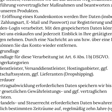
führung vorvertraglicher Maßnahmen und beantworten z.
 unseren Produkten.
er Eröffnung eines Kundenkontos werden Ihre Daten (insb
, Zahlungsart, E-Mail und Passwort) zur Registrierung un
den-Login verarbeitet. Mit den gespeicherten Daten kön
bei uns einkaufen und jederzeit Einblick in Ihre getätigte
gen nehmen. Durch eine Nachricht an uns bzw. über eine
können Sie das Konto wieder entfernen.
sgrundlage
ndlage für diese Verarbeitung ist Art. 6 Abs. 1 b) DSGVO.
ngerkategorien
enstleister, Versanddienstleister, Hostinganbieter, ggf.
schaftssystem, ggf. Lieferanten (Dropshipping).
herdauer
ertragsabwicklung erforderlichen Daten speichern wir bi
r gesetzlichen Gewährleistungs- und ggf. vertraglichen
risten.
Handels- und Steuerrecht erforderlichen Daten bewahren
zlich bestimmten Zeiträume auf, regelmäßig zehn Jahre (vg