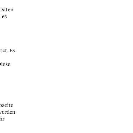
 Daten
 es
tzt. Es
Diese
bseite.
werden
hr