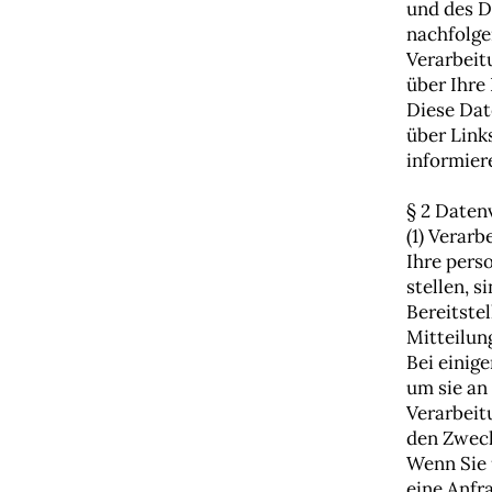
und des D
nachfolge
Verarbeit
über Ihre
Diese Dat
über Link
informier
§ 2 Daten
(1) Verar
Ihre pers
stellen, s
Bereitste
Mitteilun
Bei einig
um sie an
Verarbeit
den Zweck
Wenn Sie 
eine Anfr