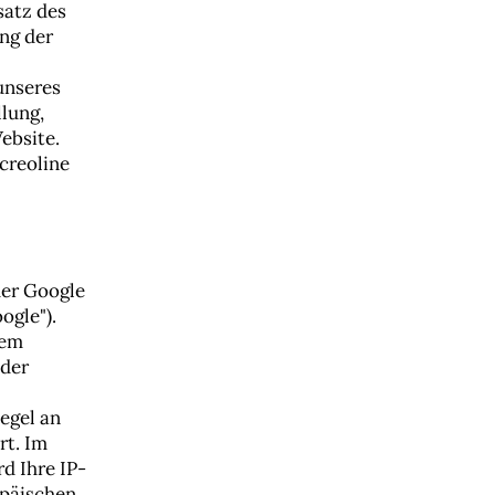
satz des
ng der
 unseres
llung,
ebsite.
creoline
der Google
ogle").
rem
 der
egel an
rt. Im
d Ihre IP-
opäischen