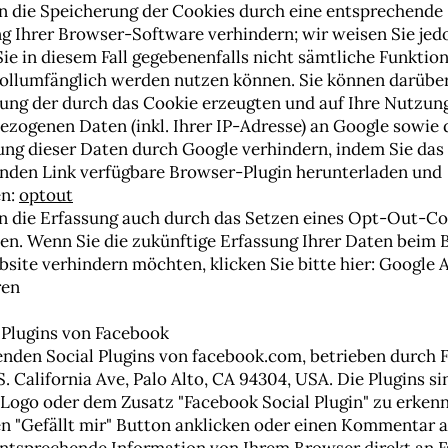
n die Speicherung der Cookies durch eine entsprechende
ng Ihrer Browser-Software verhindern; wir weisen Sie jed
Sie in diesem Fall gegebenenfalls nicht sämtliche Funktio
ollumfänglich werden nutzen können. Sie können darübe
sung der durch das Cookie erzeugten und auf Ihre Nutzun
ezogenen Daten (inkl. Ihrer IP-Adresse) an Google sowie 
ung dieser Daten durch Google verhindern, indem Sie das
nden Link verfügbare Browser-Plugin herunterladen und
en:
optout
n die Erfassung auch durch das Setzen eines Opt-Out-Co
en. Wenn Sie die zukünftige Erfassung Ihrer Daten beim 
bsite verhindern möchten, klicken Sie bitte hier: Google 
ren
l Plugins von Facebook
nden Social Plugins von facebook.com, betrieben durch 
 S. California Ave, Palo Alto, CA 94304, USA. Die Plugins s
Logo oder dem Zusatz "Facebook Social Plugin" zu erken
den "Gefällt mir" Button anklicken oder einen Kommentar 