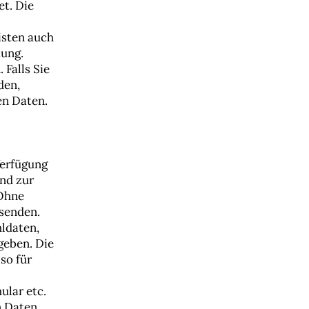
t. Die
isten auch
tung.
 Falls Sie
den,
en Daten.
Verfügung
ind zur
 Ohne
usenden.
hldaten,
geben. Die
so für
ular etc.
n Daten