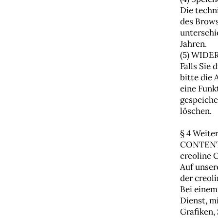
Die techn
des Brows
unterschi
Jahren.
(5) WID
Falls Sie
bitte die
eine Funk
gespeiche
löschen.
§ 4 Weite
CONTEN
creoline
Auf unser
der creol
Bei einem
Dienst, m
Grafiken, 