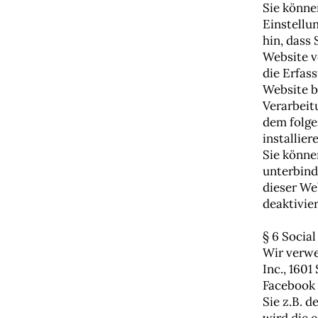
Sie könne
Einstellu
hin, dass 
Website v
die Erfas
Website b
Verarbeit
dem folge
installier
Sie könne
unterbind
dieser We
deaktivie
§ 6 Socia
Wir verwe
Inc., 1601
Facebook 
Sie z.B. 