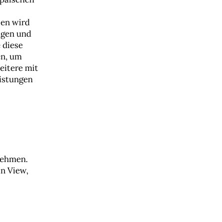
len wird
agen und
 diese
en, um
eitere mit
istungen
nehmen.
n View,