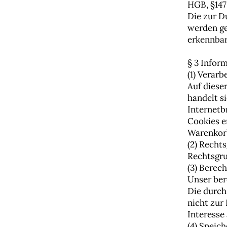
HGB, §147
Die zur D
werden ge
erkennbar
§ 3 Infor
(1) Verar
Auf diese
handelt s
Internetb
Cookies e
Warenkor
(2) Recht
Rechtsgru
(3) Berech
Unser ber
Die durch
nicht zur
Interesse
(4) Speic